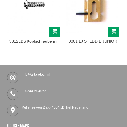
9812LBS Kopfschraube mit
9801 LJ STEDDIE JUNIOR
flachem...
LINKS
info@artprotech.nl
T: 0344-604053
Kellenseweg 2 a-b 4004 JD Tiel Nederland
GOOGLE MAPS