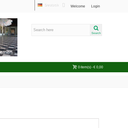
Deutsch
Welcome
Login
Search
0
item(s)
-
€ 0,00