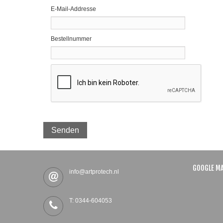
E-Mail-Addresse
Bestellnummer
Senden
GOOGLE M
info@artprotech.nl
T: 0344-604053