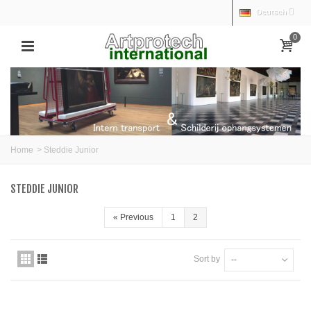
Deutsch
0
Home
>
Steddie Junior
STEDDIE JUNIOR
«
Previous
1
2
Sort by
--