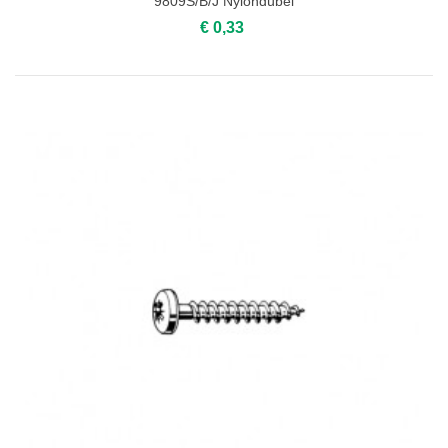
9809S/B/J Nylondübel
€ 0,33