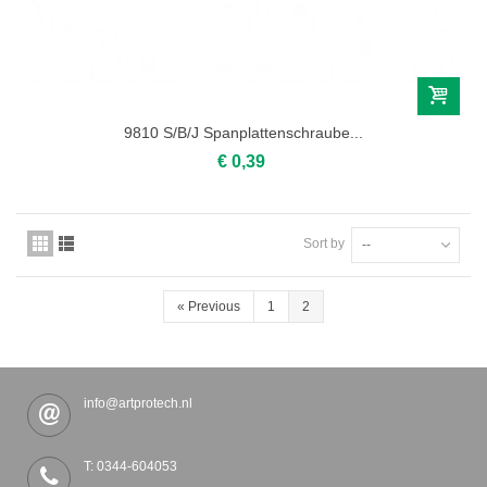
9810 S/B/J Spanplattenschraube...
€ 0,39
Sort by
--
«
Previous
1
2
info@artprotech.nl
T: 0344-604053